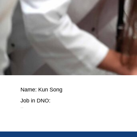
Name: Kun Song
Job in DNO:
City: Frankfurt a. M.