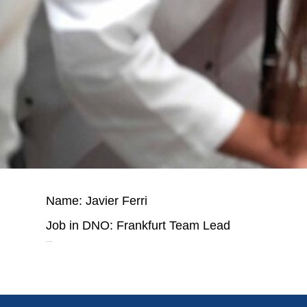
Name: Javier Ferri
Job in DNO: Frankfurt Team Lead
City: Frankfurt a. M.